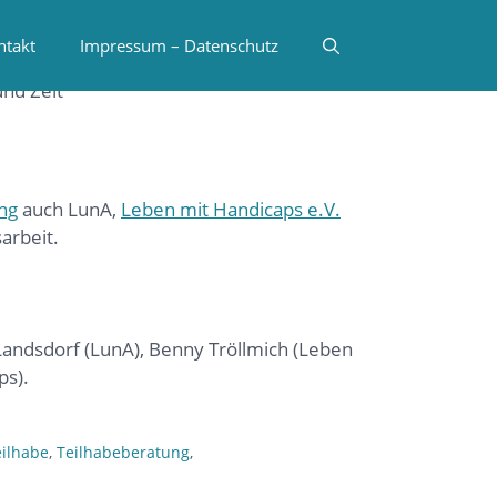
ntakt
Impressum – Datenschutz
ng
auch LunA,
Leben mit Handicaps e.V.
arbeit.
eilhabe
,
Teilhabeberatung
,