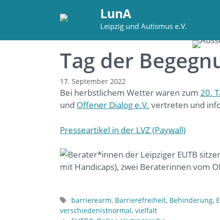
Zum
LunA
Inhalt
Leipzig und Autismus e.V.
springen
Tag der Begegn
17. September 2022
Bei herbstlichem Wetter waren zum
20. 
und
Offener Dialog e.V.
vertreten und inf
Presseartikel in der LVZ (Paywall)
Schlagwörter
barrierearm
,
Barrierefreiheit
,
Behinderung
,
verschiedenistnormal
,
vielfalt