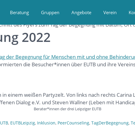
Beratung
Gruppen
Angebote
Verein
Ko
ung 2022
Tag der Begegnung für Menschen mit und ohne Behinderu
ormierten die Besucher*innen über EUTB und ihre Vereins
Berater*innen der drei Leipziger EUTB
EUTB
,
EUTBLeipzig
,
Inklusion
,
PeerCounseling
,
TagDerBegegnung
,
T