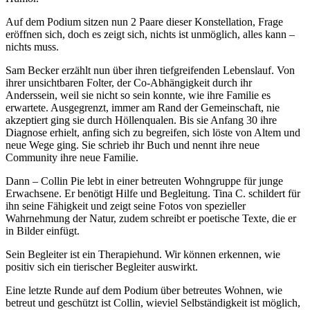
Auf dem Podium sitzen nun 2 Paare dieser Konstellation, Frage
eröffnen sich, doch es zeigt sich, nichts ist unmöglich, alles kann –
nichts muss.
Sam Becker erzählt nun über ihren tiefgreifenden Lebenslauf. Von
ihrer unsichtbaren Folter, der Co-Abhängigkeit durch ihr
Anderssein, weil sie nicht so sein konnte, wie ihre Familie es
erwartete. Ausgegrenzt, immer am Rand der Gemeinschaft, nie
akzeptiert ging sie durch Höllenqualen. Bis sie Anfang 30 ihre
Diagnose erhielt, anfing sich zu begreifen, sich löste von Altem und
neue Wege ging. Sie schrieb ihr Buch und nennt ihre neue
Community ihre neue Familie.
Dann – Collin Pie lebt in einer betreuten Wohngruppe für junge
Erwachsene. Er benötigt Hilfe und Begleitung. Tina C. schildert für
ihn seine Fähigkeit und zeigt seine Fotos von spezieller
Wahrnehmung der Natur, zudem schreibt er poetische Texte, die er
in Bilder einfügt.
Sein Begleiter ist ein Therapiehund. Wir können erkennen, wie
positiv sich ein tierischer Begleiter auswirkt.
Eine letzte Runde auf dem Podium über betreutes Wohnen, wie
betreut und geschützt ist Collin, wieviel Selbständigkeit ist möglich,