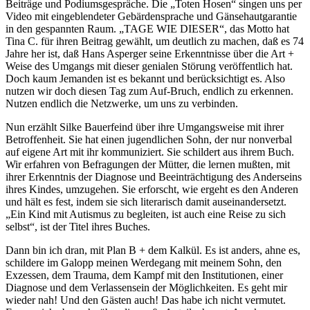
Beiträge und Podiumsgespräche. Die „Toten Hosen“ singen uns per
Video mit eingeblendeter Gebärdensprache und Gänsehautgarantie
in den gespannten Raum. „TAGE WIE DIESER“, das Motto hat
Tina C. für ihren Beitrag gewählt, um deutlich zu machen, daß es 74
Jahre her ist, daß Hans Asperger seine Erkenntnisse über die Art +
Weise des Umgangs mit dieser genialen Störung veröffentlich hat.
Doch kaum Jemanden ist es bekannt und berücksichtigt es. Also
nutzen wir doch diesen Tag zum Auf-Bruch, endlich zu erkennen.
Nutzen endlich die Netzwerke, um uns zu verbinden.
Nun erzählt Silke Bauerfeind über ihre Umgangsweise mit ihrer
Betroffenheit. Sie hat einen jugendlichen Sohn, der nur nonverbal
auf eigene Art mit ihr kommuniziert. Sie schildert aus ihrem Buch.
Wir erfahren von Befragungen der Mütter, die lernen mußten, mit
ihrer Erkenntnis der Diagnose und Beeinträchtigung des Anderseins
ihres Kindes, umzugehen. Sie erforscht, wie ergeht es den Anderen
und hält es fest, indem sie sich literarisch damit auseinandersetzt.
„Ein Kind mit Autismus zu begleiten, ist auch eine Reise zu sich
selbst“, ist der Titel ihres Buches.
Dann bin ich dran, mit Plan B + dem Kalkül. Es ist anders, ahne es,
schildere im Galopp meinen Werdegang mit meinem Sohn, den
Exzessen, dem Trauma, dem Kampf mit den Institutionen, einer
Diagnose und dem Verlassensein der Möglichkeiten. Es geht mir
wieder nah! Und den Gästen auch! Das habe ich nicht vermutet.