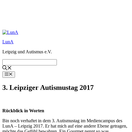
Zum
Inhalt
LunA
springen
Leipzig und Autismus e.V.
Menü
3. Leipziger Autismustag 2017
Rückblick in Worten
Bin noch verhaftet in dem 3. Autismustag im Mediencampus des
LunA – Leipzig 2017. Er hat mich auf eine andere Ebene getragen,
möchte das Gefühl bewahren. Ein Gourmet nennt so was