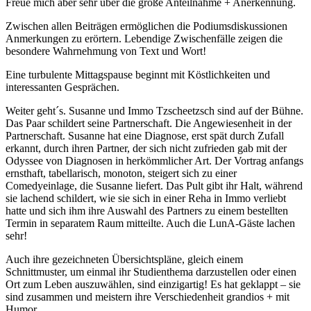
Freue mich aber sehr über die große Anteilnahme + Anerkennung.
Zwischen allen Beiträgen ermöglichen die Podiumsdiskussionen
Anmerkungen zu erörtern. Lebendige Zwischenfälle zeigen die
besondere Wahrnehmung von Text und Wort!
Eine turbulente Mittagspause beginnt mit Köstlichkeiten und
interessanten Gesprächen.
Weiter geht´s. Susanne und Immo Tzscheetzsch sind auf der Bühne.
Das Paar schildert seine Partnerschaft. Die Angewiesenheit in der
Partnerschaft. Susanne hat eine Diagnose, erst spät durch Zufall
erkannt, durch ihren Partner, der sich nicht zufrieden gab mit der
Odyssee von Diagnosen in herkömmlicher Art. Der Vortrag anfangs
ernsthaft, tabellarisch, monoton, steigert sich zu einer
Comedyeinlage, die Susanne liefert. Das Pult gibt ihr Halt, während
sie lachend schildert, wie sie sich in einer Reha in Immo verliebt
hatte und sich ihm ihre Auswahl des Partners zu einem bestellten
Termin in separatem Raum mitteilte. Auch die LunA-Gäste lachen
sehr!
Auch ihre gezeichneten Übersichtspläne, gleich einem
Schnittmuster, um einmal ihr Studienthema darzustellen oder einen
Ort zum Leben auszuwählen, sind einzigartig! Es hat geklappt – sie
sind zusammen und meistern ihre Verschiedenheit grandios + mit
Humor.