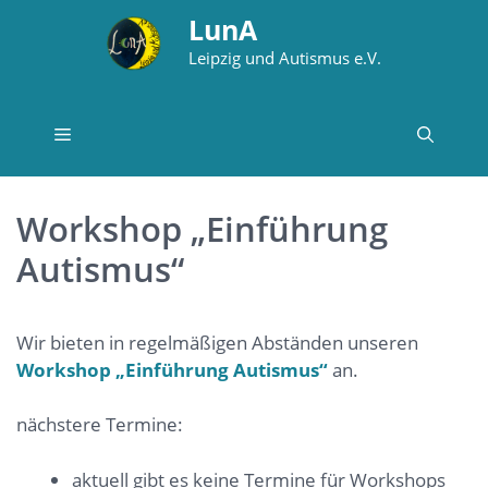
Zum
LunA
Inhalt
Leipzig und Autismus e.V.
springen
Menü
Workshop „Einführung
Autismus“
Wir bieten in regelmäßigen Abständen unseren
Workshop „Einführung Autismus“
an.
nächstere Termine:
aktuell gibt es keine Termine für Workshops